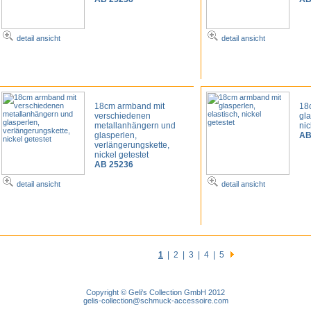
detail ansicht
detail ansicht
18cm armband mit
18
verschiedenen
gla
metallanhängern und
nic
glasperlen,
AB
verlängerungskette,
nickel getestet
AB 25236
detail ansicht
detail ansicht
1
|
2
|
3
|
4
|
5
Copyright © Geli's Collection GmbH 2012
gelis-collection@schmuck-accessoire.com