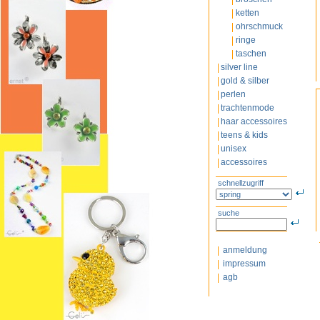
ketten
ohrschmuck
ringe
taschen
silver line
gold & silber
perlen
trachtenmode
haar accessoires
teens & kids
unisex
accessoires
schnellzugriff
suche
anmeldung
impressum
agb