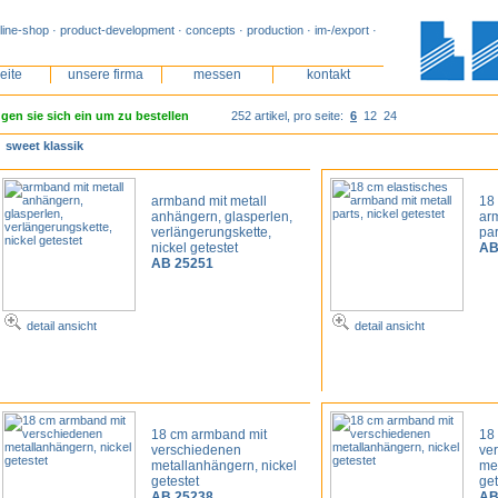
line-shop · product-development · concepts · production · im-/export ·
seite
unsere firma
messen
kontakt
gen sie sich ein um zu bestellen
252 artikel, pro seite:
6
12
24
sweet klassik
armband mit metall
18
anhängern, glasperlen,
ar
verlängerungskette,
par
nickel getestet
AB
AB 25251
detail ansicht
detail ansicht
18 cm armband mit
18
verschiedenen
ve
metallanhängern, nickel
me
getestet
ge
AB 25238
AB