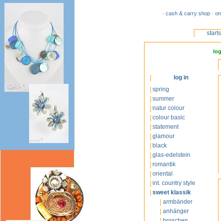
· cash & carry shop · on
start
log
log in
spring
summer
natur colour
colour basic
statement
glamour
black
glas-edelstein
romantik
oriental
int. country style
sweet klassik
armbänder
anhänger
broschen