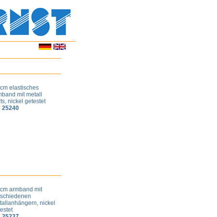
 cm elastisches
mband mit metall
ts, nickel getestet
 25240
 cm armband mit
rschiedenen
tallanhängern, nickel
testet
 25237