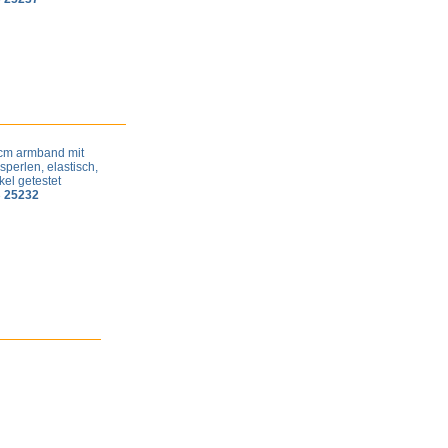
cm armband mit
sperlen, elastisch,
kel getestet
 25232