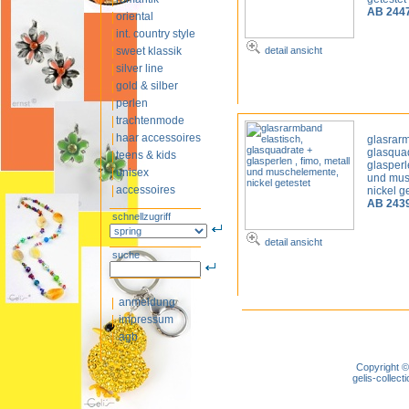
AB 244
oriental
int. country style
sweet klassik
detail ansicht
silver line
gold & silber
perlen
trachtenmode
haar accessoires
glasrarm
glasqua
teens & kids
glasperl
unisex
und mus
accessoires
nickel g
AB 243
schnellzugriff
detail ansicht
suche
anmeldung
impressum
agb
Copyright ©
gelis-colle