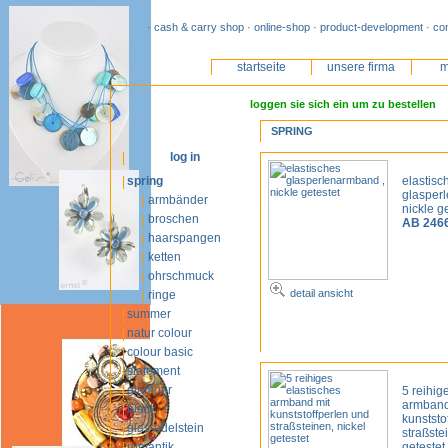
· cash & carry shop · online-shop · product-development · co
startseite
unsere firma
m
loggen sie sich ein um zu bestellen
SPRING
log in
spring
elastisc
glasper
armbänder
nickle g
broschen
AB 246
haarspangen
ketten
ohrschmuck
detail ansicht
ringe
summer
natur colour
colour basic
statement
glamour
5 reihig
armband
black
kunststo
glas-edelstein
straßste
romantik
getestet