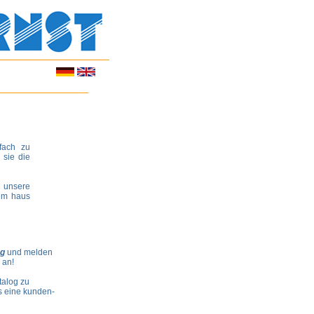
fach zu
 sie die
 unsere
rem haus
og
und melden
 an!
alog zu
ns eine kunden-