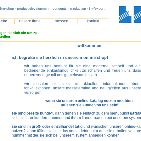
line-shop · product-development · concepts · production · im-/export ·
seite
unsere firma
messen
kontakt
ggen sie sich ein um zu
tellen
willkommen
ich begrüße sie herzlich in unserem online-shop!
wir haben uns bemüht für sie eine moderne, schnell und ein
bedienende einkaufsmöglichkeit zu schaffen und freuen uns, dass
neuen vorzüge mit uns gemeinsam nutzen.
wir möchten sie stets mit aktuellen informationen über
topkollektionen, unsere messetermine und neuigkeiten aus unse
versorgen.
wenn sie unseren online-katalog nutzen möchten,
müssen sie kunde von uns sein!
sie sind bereits kunde?
, dann gehen sie einfach zu dem menüpunkt
katal
sich mit ihrer kunden-nummer und ihrem firmen-namen bei unserem system
sie sind im groß- oder einzelhandel tätig
und wünschen unseren online-kat
nutzen?, dann füllen sie bitte das anmeldeformular aus. sie erhalten von u
nummer mit der sie sich bei unserem system anmelden können!