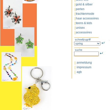
gold & silber
perlen
trachtenmode
haar accessoires
teens & kids
unisex
accessoires
schnellzugriff
suche
anmeldung
impressum
agb