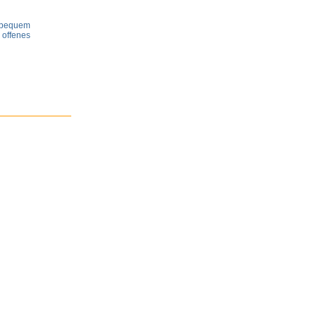
e bequem
 offenes