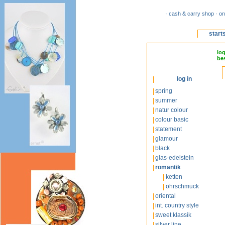
· cash & carry shop · on
start
lo
bes
log in
spring
summer
natur colour
colour basic
statement
glamour
black
glas-edelstein
romantik
ketten
ohrschmuck
oriental
int. country style
sweet klassik
silver line