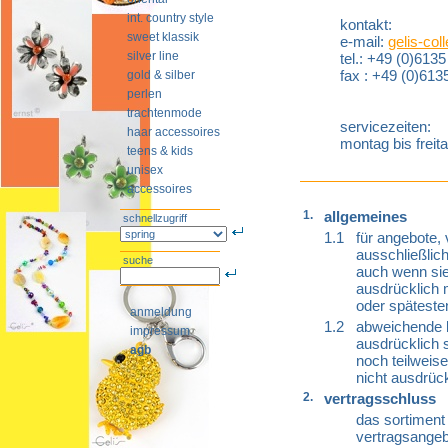
int. country style
kontakt:
sweet klassik
e-mail:
gelis-co
silver line
tel.: +49 (0)613
fax : +49 (0)613
gold & silber
perlen
trachtenmode
servicezeiten:
haar accessoires
montag bis freit
teens & kids
unisex
accessoires
1.
allgemeines
schnellzugriff
1.1
für angebote, 
ausschließlic
suche
auch wenn sie
ausdrücklich m
oder späteste
anmeldung
1.2
abweichende b
impressum
ausdrücklich 
agb
noch teilweise
nicht ausdrüc
2.
vertragsschluss
das sortiment 
vertragsangebo