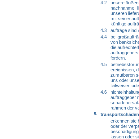
4.2
unsere äußerst
nachnahme. li
unseren liefe
mit seiner auf
künftige auftr
4.3
aufträge sind 
4.4
bei großauftr
von banksiche
die aufrechte
auftraggebers 
fordern.
4.5
betriebsstörun
ereignissen, d
zumutbaren so
uns oder unse
teilweisen ode
4.6
nichteinhaltun
auftraggeber n
schadenersatz.
rahmen der ve
5.
transportschäden
erkennen sie 
oder der verp
beschädigung 
lassen oder s