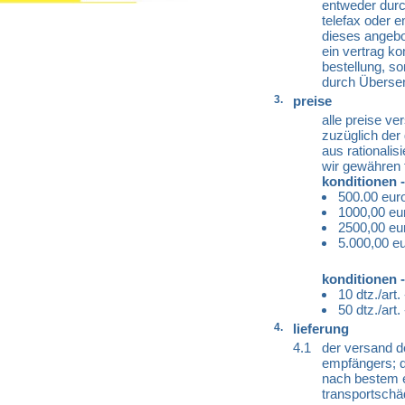
entweder durch
telefax oder e
dieses angebo
ein vertrag k
bestellung, so
durch Übersen
3.
preise
alle preise v
zuzüglich der 
aus rationali
wir gewähren f
konditionen -
500.00 euro
1000,00 eur
2500,00 eur
5.000,00 eu
konditionen -
10 dtz./art.
50 dtz./art.
4.
lieferung
4.1
der versand d
empfängers; d
nach bestem e
transportschä