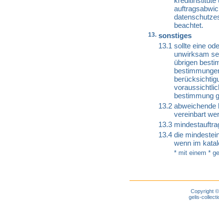
kreditinstitut
auftragsabwic
datenschutzes
beachtet.
13.
sonstiges
13.1
sollte eine o
unwirksam sei
übrigen besti
bestimmungen 
berücksichtig
voraussichtlic
bestimmung g
13.2
abweichende b
vereinbart we
13.3
mindestauftrag
13.4
die mindesteinh
wenn im katal
* mit einem * g
Copyright ©
gelis-colle