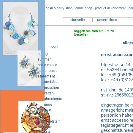
· cash & carry shop · online-shop · product-development · co
startseite
unsere firma
m
loggen sie sich ein um zu
bestellen
allge
log in
spring
ernst accessoi
summer
hilgestrasse 14
natur colour
d - 55294 boden
colour basic
tel.: +49 (0)613
statement
fax : +49 (0)613
armbänder
broschen
ust-idnr.: de 14
ketten
st.-nr.: 2665601
ohrschmuck
ringe
eingetragen beim
amtsgericht main
glamour
persönlich hafte
black
ernst accessoir
glas-edelstein
registergericht 
romantik
geschäftsführeri
oriental