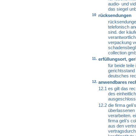
audio- und vi
das siegel unb
10
rücksendungen
rücksendunge
telefonisch a
sind. der käu
verantwortlic
verpackung ve
schadensbeglei
collection gm
11.
erfüllungsort, ge
für beide teile
gerichtsstand 
deutsches rec
12.
anwendbares rech
12.1
es gilt das re
des einheitlic
ausgeschloss
12.2
die firma geli
überlassenen 
verarbeiten. e
firma geli's c
aus den vertr
vertragsdurch