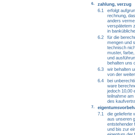
6.
zahlung, verzug
6.1
erfolgt aufgr
rechnung, das 
anders vermerk
verspätetem z
in banküblich
6.2
für die berech
mengen und s
technisch nic
muster, farbe
und ausführun
behalten uns 
6.3
wir behalten u
von der weite
6.4
bei unberecht
ware berechne
jedoch 10,00 e
teilnahme am l
des kaufvertra
7.
eigentumsvorbeha
7.1
die gelieferte
aus unseren g
entstehender f
und bis zur e
eigentum der 