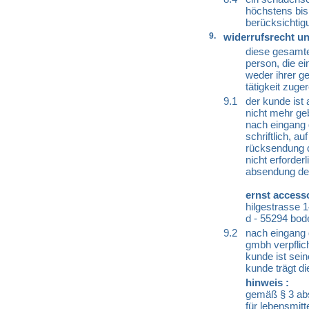
höchstens bis
berücksichtig
9.
widerrufsrecht un
diese gesamte 
person, die e
weder ihrer g
tätigkeit zug
9.1
der kunde ist
nicht mehr ge
nach eingang 
schriftlich, a
rücksendung d
nicht erforderl
absendung des
ernst access
hilgestrasse 
d - 55294 bod
9.2
nach eingang d
gmbh verpflic
kunde ist sein
kunde trägt d
hinweis :
gemäß § 3 abs
für lebensmitt