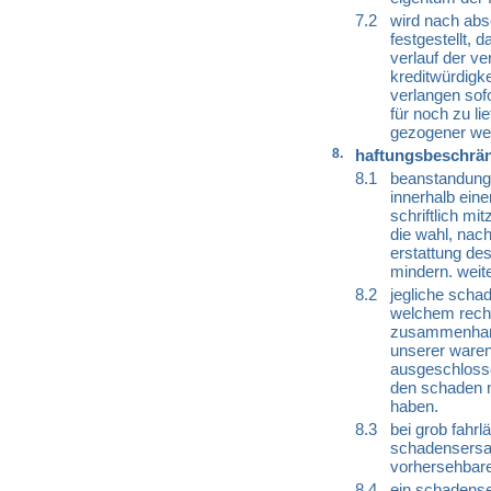
7.2
wird nach abs
festgestellt, d
verlauf der ve
kreditwürdigke
verlangen sof
für noch zu li
gezogener wech
8.
haftungsbeschrä
8.1
beanstandunge
innerhalb ein
schriftlich mi
die wahl, nach
erstattung de
mindern. weit
8.2
jegliche scha
welchem recht
zusammenhang 
unserer waren
ausgeschlosse
den schaden ni
haben.
8.3
bei grob fahr
schadensersa
vorhersehbar
8.4
ein schadense