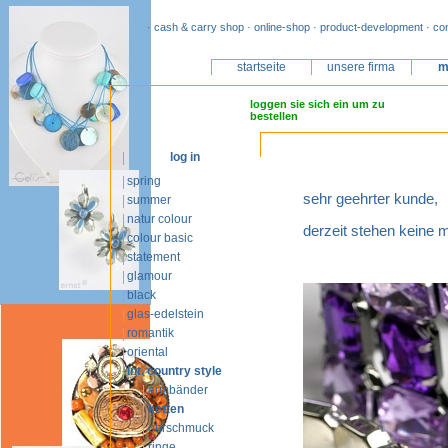
· cash & carry shop · online-shop · product-development · co
startseite
unsere firma
m
loggen sie sich ein um zu
bestellen
log in
spring
sehr geehrter kunde,
summer
natur colour
derzeit stehen keine 
colour basic
statement
glamour
black
glas-edelstein
romantik
oriental
int. country style
armbänder
ketten
ohrschmuck
ringe