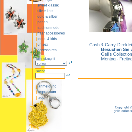
sweet klassik
silver line
gold & silber
perlen
trachtenmode
haar accessoires
teens & kids
unisex
Cash & Carry-Direkte
Besuchen Sie u
accessoires
Geli's Collecti
Montag - Freitag
schnellzugriff
suche
anmeldung
impressum
agb
Copyright ©
gelis-colle